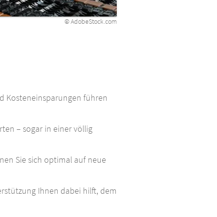
© AdobeStock.com
und Kosteneinsparungen führen
ten – sogar in einer völlig
en Sie sich optimal auf neue
erstützung Ihnen dabei hilft, dem