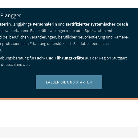
n Plangger
aterin
, langjährige
Personalerin
und
zertifizierter systemischer Coach
te sowie erfahrene Fachkräfte wie Ingenieure oder Spezialisten mit
ei beruflichen Veränderungen, beruflicher Neu­orientierung und Karriere­
 professionellen Erfahrung unterstütze ich Sie dabei, berufliche
n.
erbungs­beratung für
Fach- und Führungs­kräfte
aus der Region Stuttgart
e deutschlandweit.
LASSEN SIE UNS STARTEN