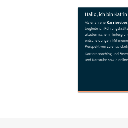
Hallo, ich bin Katri
Als erfahrene
Karriere­ber
begleite ich Führungs­kräf
akademischem Hintergrund b
entscheidungen. Mit meiner
Perspektiven zu entwickel
Karriere­coaching und Bew
und Karlsruhe sowie onlin