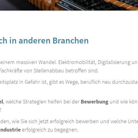
ch in anderen Branchen
 einem massiven Wandel. Elektromobilität, Digitalisierung 
Fachkräfte von Stellenabbau betroffen sind.
splatz in Gefahr ist, gibt es Wege, beruflich neu durchzustar
el
, welche Strategien helfen bei der
Bewerbung
und wie könn
?
den, wie Sie sich jetzt erfolgreich bewerben und welche Unt
industrie
erfolgreich zu begegnen.