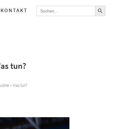
Search Button
Search
KONTAKT
for:
Was tun?
ustrie – Was tun?